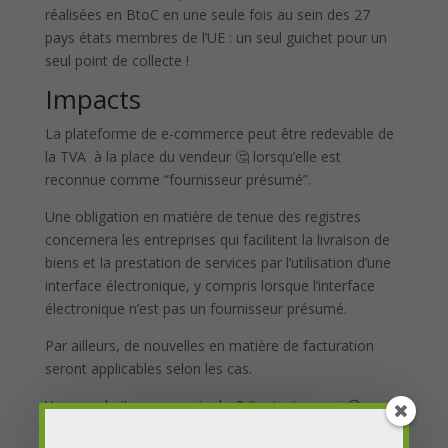
réalisées en BtoC en une seule fois au sein des 27
pays états membres de l’UE : un seul guichet pour un
seul point de collecte !
Impacts
La plateforme de e-commerce peut être redevable de
la TVA à la place du vendeur 🤔 lorsqu’elle est
reconnue comme “fournisseur présumé”.
Une obligation en matière de tenue des registres
concernera les entreprises qui facilitent la livraison de
biens et la prestation de services par l’utilisation d’une
interface électronique, y compris lorsque l’interface
électronique n’est pas un fournisseur présumé.
Par ailleurs, de nouvelles en matière de facturation
seront applicables selon les cas.
Vous souhaitez en savoir plus?
Contactez-moi
😊