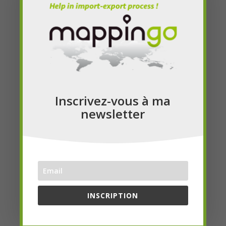
Partager :
X
Facebook
LinkedIn
J’aime ça :
Inscrivez-vous à ma
newsletter
Articles similaires
Dans le cadre du e-
Nouveau système de
Commerce, vos
sécurité-sureté avant
INSCRIPTION
obligations
l’arrivée en douane …
déclaratives évoluent!