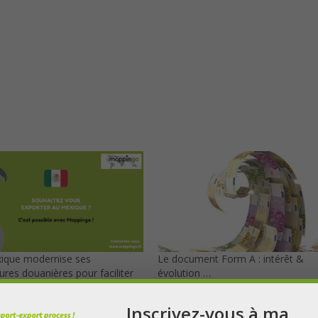
ique modernise ses
Le document Form A : intérêt &
res douanières pour faciliter
évolution …
merce international
Inscrivez-vous à ma